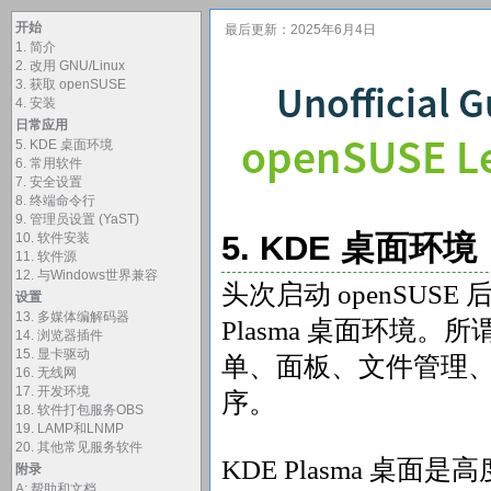
开始
最后更新：2025年6月4日
1. 简介
2. 改用 GNU/Linux
3. 获取 openSUSE
4. 安装
日常应用
5. KDE 桌面环境
6. 常用软件
7. 安全设置
8. 终端命令行
9. 管理员设置 (YaST)
5. KDE 桌面环境
10. 软件安装
11. 软件源
12. 与Windows世界兼容
头次启动 openSUS
设置
13. 多媒体编解码器
Plasma 桌面环境
14. 浏览器插件
15. 显卡驱动
单、面板、文件管理
16. 无线网
17. 开发环境
序。
18. 软件打包服务OBS
19. LAMP和LNMP
20. 其他常见服务软件
KDE Plasma 桌
附录
A: 帮助和文档