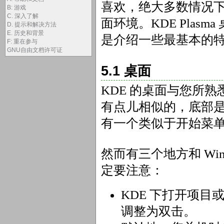
喜欢，绝大多数情况
B: 游戏
C. 深入了解
面环境。KDE Plas
D. 提示和解决方法
E. 历史和背景
是介绍一些最基本的
F: 重在参与
GNU自由文档许可证
5.1 桌面
KDE 的桌面与您所熟悉
有点儿相似的，底部
有一个类似于开始菜
然而有三个地方和 Wi
定要注意：
KDE 下打开项目
调整为双击。